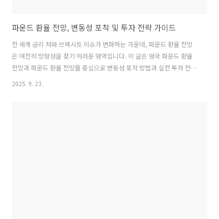
파운드 환율 전망, 변동성 포착 및 투자 전략 가이드
전 세계 금리 차와 브렉시트 이슈가 변화하는 가운데, 파운드 환율 전망
은 여전히 방향성을 찾기 어려운 영역입니다. 이 글은 영국 파운드 환율
전망과 파운드 환율 전망를 중심으로 변동성 포착 방법과 실전 투자 전략
을 쉽고 구체적으로 제시합니다. 독자는 거시 흐름 파악에서부터 단기 진
2025. 9. 23.
입 실행까지, 한걸음씩 따라 올 수 있도록 구성했습니다.파운드 환율 전
망 현황 예측 방향최근 파운드 환율 전망은 글로벌 금리 차나 브렉시트
여파에 따라 빠르게 움직입니다. 경제지표가 양호해져도 정책 불확실성
이 남아 있어 방향성 판단이 어렵습니다. 이 부분에서 사실상 가장 중요
한 것은 정책 기대와 성장 흐름의 불일치를 어떻게 해석하느냐입니다. 독
자 여러분은 자신이 감당 가능한 리스크를 먼저 정하고, 시나리오별 대응
계획을 미리 만..