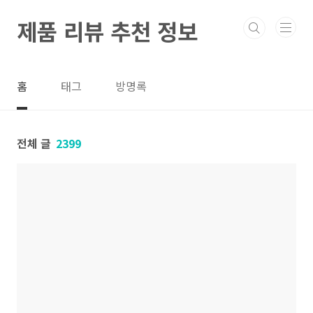
본문 바로가기
제품 리뷰 추천 정보
홈
태그
방명록
전체 글
2399