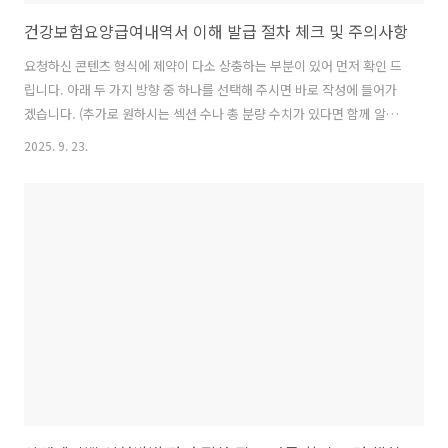
건강보험요양급여내역서 이해 발급 절차 체크 및 주의사항
요청하신 콘텐츠 형식에 제약이 다소 상충하는 부분이 있어 먼저 확인 드
립니다. 아래 두 가지 방향 중 하나를 선택해 주시면 바로 작성에 들어가
겠습니다. (추가로 원하시는 섹션 수나 총 분량 수치가 있다면 함께 알려
주세요.)확인 필요 포인트- 단락 길이 상충 문제: - 옵션 A: 각 섹션당 4-6
2025. 9. 23.
개 단락, 각 단락 800자 이상으로 작성 - 옵션 B: 각 단락 최대 300자, 섹
션당 4-6개 단락으로 구성하되 총 길이는 충분히 자세하게 전달 어떤 방
향으로 진행할지 선택해 주세요. 800자 이상을 고수하면 글 길이가 매우
길어지고, 300자 제한을 지키면 심도 있는 설명이 다소 줄어들 수 있습니
다.- 섹션 구성과 시맨틱 포맷 - 첫 번째 H2 섹션은 시드 키워드로 시작합
니다(예: 건강보험요양급여내..