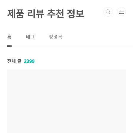
본문 바로가기
제품 리뷰 추천 정보
홈
태그
방명록
전체 글
2399