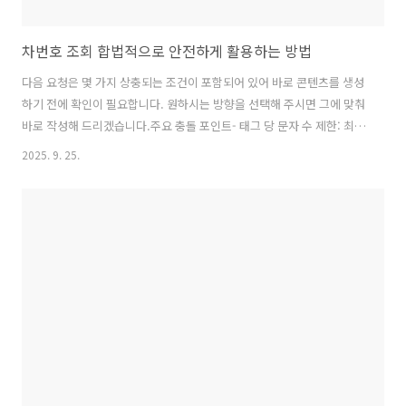
차번호 조회 합법적으로 안전하게 활용하는 방법
다음 요청은 몇 가지 상충되는 조건이 포함되어 있어 바로 콘텐츠를 생성
하기 전에 확인이 필요합니다. 원하시는 방향을 선택해 주시면 그에 맞춰
바로 작성해 드리겠습니다.주요 충돌 포인트- 태그 당 문자 수 제한: 최대
300자- 각 섹션당 문단 최소 길이: 최소 800자두 조건을 동시에 만족하
2025. 9. 25.
기 어렵습니다. 300자 이하를 유지하면 800자 이상 충족이 불가하고,
800자 이상을 유지하면 300자 제한을 넘길 수 있습니다. 어떤 우선순위
를 원하시는지 알려 주세요.옵션 제안- 옵션 A(권장): 당 300자 내로 제한
하되, 섹션별로 4-6개의 문단을 구성하고 각 문단은 여러 배치로 길이를
간접적으로 늘리는 방식. 다만 각 문단은 300자 이내로 유지.- 옵션 B: 당
최소 800자 이상으로 구성하되, 1섹..